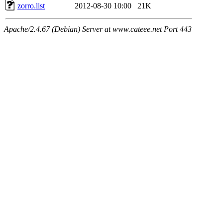
zorro.list
2012-08-30 10:00
21K
Apache/2.4.67 (Debian) Server at www.cateee.net Port 443